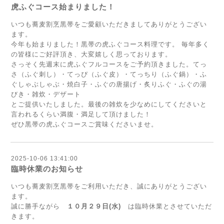
虎ふぐコース始まりました！
いつも蕎麦割烹黒帯をご愛顧いただきましてありがとうござい
ます。
今年も始まりました！黒帯の虎ふぐコース料理です。 毎年多く
の皆様にご好評頂き、大変嬉しく思っております。
さっそく先週末に虎ふぐフルコースをご予約頂きました。てっ
さ（ふぐ刺し）・てっぴ（ふぐ皮）・てっちり（ふぐ鍋）・ふ
ぐしゃぶしゃぶ・焼白子・ふぐの唐揚げ・炙りふぐ・ふぐの湯
びき・雑炊・デザート
とご提供いたしました。最後の雑炊を少なめにしてくださいと
言われるくらい満腹・満足して頂けました！
ぜひ黒帯の虎ふぐコースご賞味くださいませ。
2025-10-06 13:41:00
臨時休業のお知らせ
いつも蕎麦割烹黒帯をご利用いただき、誠にありがとうござい
ます。
誠に勝手ながら
１０月２９日(水)
は臨時休業とさせていただ
きます。