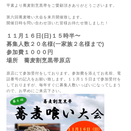
平素より蕎麦割烹黒帯をご愛顧頂きありがとうございます。
第六回蕎麦喰い大会を来月開催致します。
開催日時を問い合わせ頂いた皆様お待たせ致しました！
１１月１６日(日)１５時半〜
募集人数２０名様(一家族２名様まで)
参加費１０００円
場所 蕎麦割烹黒帯原店
原店にて参加受付をしております。参加費を添えてお名前、電
話番号の記入をお願い致します。１１月１５日まで参加受付を
しておりますが、毎年すぐに募集人数いっぱいになってしまう
ので、お早めにご来店下さい。