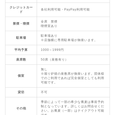
クレジットカー
各社利用可能・PayPay利用可能
ド
全席 禁煙
禁煙・喫煙
喫煙室あり
駐車場あり
駐車場
※店舗横に専用駐車場が御座います。
平均予算
1000～1999円
座席数
50席（座敷有り）
無し
※堀り炉燵の座敷席が御座います。団体様
個室
でのご利用であれば完全個室としても利用
可能です。
貸切
不可
季節によって一部の希少な蕎麦は事前予約
制となっています。詳しくはお問合せくだ
その他
さい。お蕎麦（一部）はテイクアウト可能