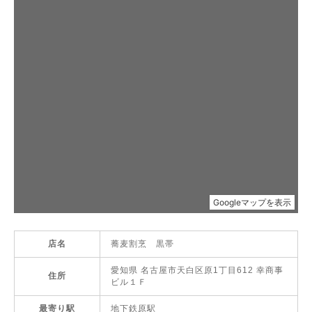
店名
蕎麦割烹 黒帯
愛知県 名古屋市天白区原1丁目612 幸商事
住所
ビル１Ｆ
最寄り駅
地下鉄原駅