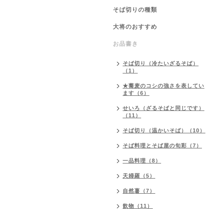
そば切りの種類
大将のおすすめ
お品書き
そば切り（冷たいざるそば）
（1）
★蕎麦のコシの強さを表してい
ます（6）
せいろ（ざるそばと同じです）
（11）
そば切り（温かいそば）（10）
そば料理とそば屋の旬彩（7）
一品料理（8）
天婦羅（5）
自然薯（7）
飲物（11）