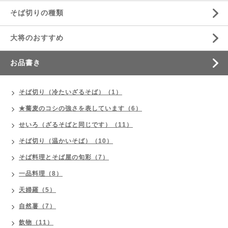
そば切りの種類
大将のおすすめ
お品書き
そば切り（冷たいざるそば）（1）
★蕎麦のコシの強さを表しています（6）
せいろ（ざるそばと同じです）（11）
そば切り（温かいそば）（10）
そば料理とそば屋の旬彩（7）
一品料理（8）
天婦羅（5）
自然薯（7）
飲物（11）