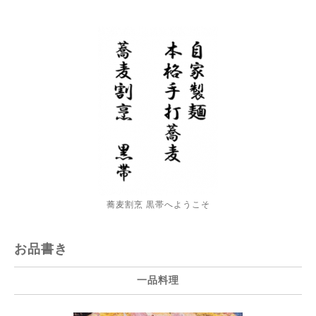
蕎麦割烹 黒帯へようこそ
お品書き
一品料理