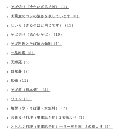
そば切り（冷たいざるそば）（1）
★蕎麦のコシの強さを表しています（6）
せいろ（ざるそばと同じです）（11）
そば切り（温かいそば）（10）
そば料理とそば屋の旬彩（7）
一品料理（8）
天婦羅（5）
自然薯（7）
飲物（11）
そば前（日本酒）（4）
ワイン（3）
焼酎（氷・そば湯・水無料）（7）
お集まり料理（要電話予約）2名様より（3）
とらふぐ料理（要電話予約）十月〜三月末 2名様より（5）