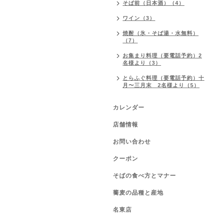
そば前（日本酒）（4）
ワイン（3）
焼酎（氷・そば湯・水無料）
（7）
お集まり料理（要電話予約）2
名様より（3）
とらふぐ料理（要電話予約）十
月〜三月末 2名様より（5）
カレンダー
店舗情報
お問い合わせ
クーポン
そばの食べ方とマナー
蕎麦の品種と産地
名東店