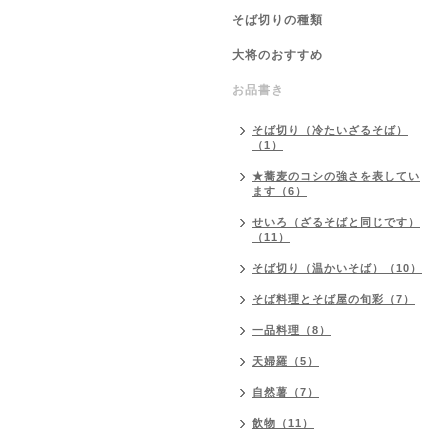
そば切りの種類
大将のおすすめ
お品書き
そば切り（冷たいざるそば）
（1）
★蕎麦のコシの強さを表してい
ます（6）
せいろ（ざるそばと同じです）
（11）
そば切り（温かいそば）（10）
そば料理とそば屋の旬彩（7）
一品料理（8）
天婦羅（5）
自然薯（7）
飲物（11）