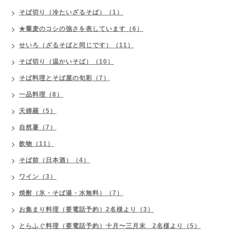
そば切り（冷たいざるそば）（1）
★蕎麦のコシの強さを表しています（6）
せいろ（ざるそばと同じです）（11）
そば切り（温かいそば）（10）
そば料理とそば屋の旬彩（7）
一品料理（8）
天婦羅（5）
自然薯（7）
飲物（11）
そば前（日本酒）（4）
ワイン（3）
焼酎（氷・そば湯・水無料）（7）
お集まり料理（要電話予約）2名様より（3）
とらふぐ料理（要電話予約）十月〜三月末 2名様より（5）