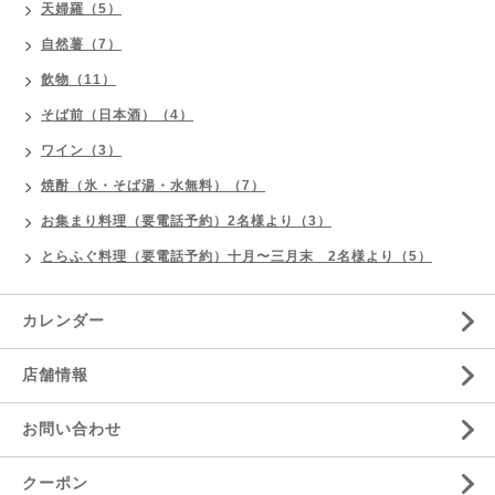
天婦羅（5）
自然薯（7）
飲物（11）
そば前（日本酒）（4）
ワイン（3）
焼酎（氷・そば湯・水無料）（7）
お集まり料理（要電話予約）2名様より（3）
とらふぐ料理（要電話予約）十月〜三月末 2名様より（5）
カレンダー
店舗情報
お問い合わせ
クーポン